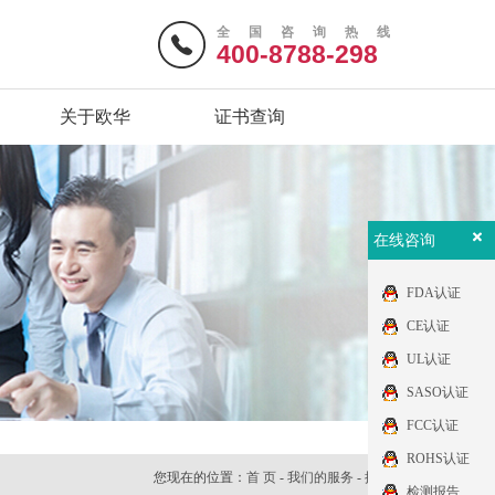
全国咨询热线
400-8788-298
关于欧华
证书查询
在线咨询
FDA认证
CE认证
UL认证
SASO认证
FCC认证
ROHS认证
您现在的位置：
首 页
-
我们的服务
- 按标准
检测报告