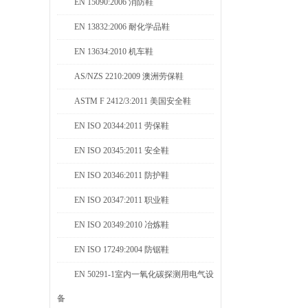
EN 15090:2006 消防鞋
EN 13832:2006 耐化学品鞋
EN 13634:2010 机车鞋
AS/NZS 2210:2009 澳洲劳保鞋
ASTM F 2412/3:2011 美国安全鞋
EN ISO 20344:2011 劳保鞋
EN ISO 20345:2011 安全鞋
EN ISO 20346:2011 防护鞋
EN ISO 20347:2011 职业鞋
EN ISO 20349:2010 冶炼鞋
EN ISO 17249:2004 防锯鞋
EN 50291-1室内一氧化碳探测用电气设
备