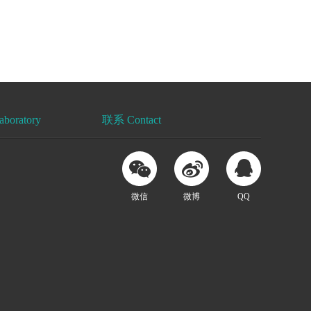
oratory
联系 Contact
微信
微博
QQ