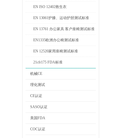
EN ISO 12402救生衣
EN 13061护膝、运动护胫测试标准
EN 13761 办公家具.客户座椅测试标准
EN1335欧洲办公椅测试标准
EN 12520家用座椅测试标准
21cfr175 FDA标准
机械CE
理化测试
CE认证
SASO认证
美国FDA
COC认证