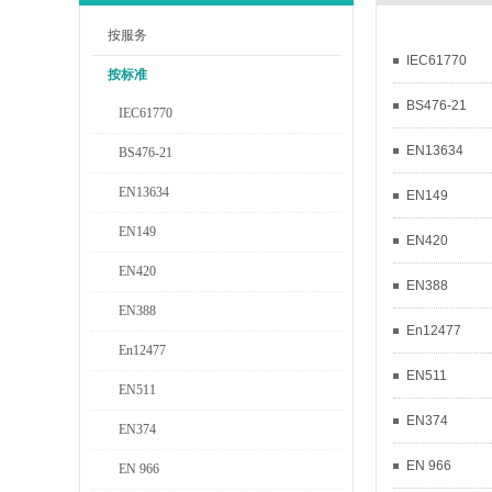
按服务
IEC61770
按标准
BS476-21
IEC61770
EN13634
BS476-21
EN13634
EN149
EN149
EN420
EN420
EN388
EN388
En12477
En12477
EN511
EN511
EN374
EN374
EN 966
EN 966